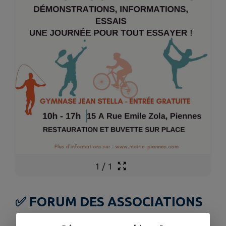
1
/
1
✅ FORUM DES ASSOCIATIONS
PIENNES