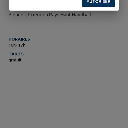
Les Illuminés De Piennes, le gap, l’association les
AUTORISER
p’tit loups,Entente Judo Baroncourt-Etain-
Piennes, Coeur du Pays Haut Handball
HORAIRES
10h- 17h
TARIFS
gratuit