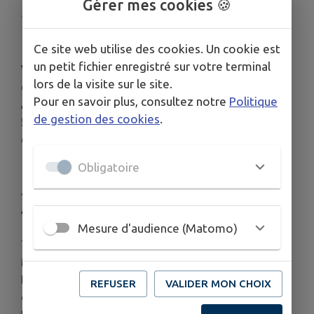
Gérer mes cookies 🍪
Publié le mardi 02 septembre 2025 - Piennes
Ce site web utilise des cookies. Un cookie est
un petit fichier enregistré sur votre terminal
Vous êtes à la recherche d'un loisir pour la rentrée,
lors de la visite sur le site.
qu'il soit sportif, artistique ou culturel ?
Pour en savoir plus, consultez notre
Politique
Alors, ne loupez pas notre forum des associations
de gestion des cookies
.
! Journée au cours de laquelle vous pourrez vous
essayer aux diverses activités.
Obligatoire
📅Notez la date : dimanche 14 septembre de 10h
à 17h
Au gymnase Jean Stella de Piennes.
Mesure d'audience (Matomo)
TC Bouligny Pôle Piennois, yoga, Le Havre de
Merlin, les meaples, Secouristes Français Croix
Blanche de Piennes, badminton, @l’danse, Self-
REFUSER
VALIDER MON CHOIX
défense Piennes, ASJPB - Groupe d'informations,