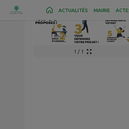
Contenu
Menu
Recherche
Pied de page
ACTUALITÉS
MAIRIE
ACTE
1
/
1