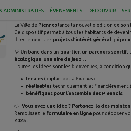
Publié le mardi 04 novembre 2025 - Piennes
S ADMINISTRATIFS
ÉVÉNEMENTS
DÉCOUVRIR
SER
La Ville de
Piennes
lance la nouvelle édition de son
Ce dispositif permet à tous les habitants de deveni
directement des
projets d’intérêt général
qui pour
💡
Un banc dans un quartier, un parcours sportif
écologique, une aire de jeux…
Toutes les idées sont les bienvenues, à condition qu’
locales
(implantées à Piennes)
réalisables
techniquement et financièrement 
bénéfiques pour l’ensemble des Piennois
👉
Vous avez une idée ? Partagez-la dès mainten
Remplissez le
formulaire en ligne
pour déposer vot
2025
: