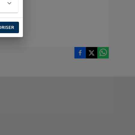
nes
ORISER