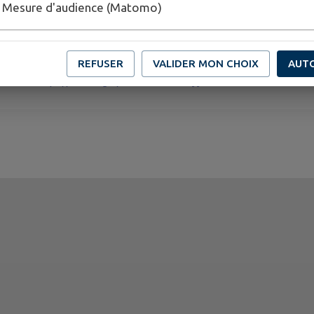
Mesure d'audience (Matomo)
Publié par Budget participatif 2026 – Ville de Pien
REFUSER
VALIDER MON CHOIX
AUT
PLUS D'INFORMATIONS
https://forms.gle/uZJNSoeewThyyBBWA