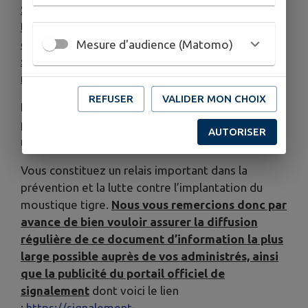
Si des pièges pondoirs sont installés sur le
territoire de votre commune, l’opérateur de
démoustication prendra contact avec vos
Mesure d'audience (Matomo)
services. Je vous remercie de lui réserver le
meilleur accueil possible.
REFUSER
VALIDER MON CHOIX
Nous comptons sur ces signalements citoyens
pour suivre l'évolution de la colonisation de ce
AUTORISER
moustique.
Vous constituez un relais important dans la
prévention et la lutte contre l’implantation du
moustique tigre.
Nous vous remercions donc par
avance de bien vouloir assurer la diffusion
régulière de ce document d’information la plus
large possible auprès de vos administrés, ainsi
que la publicité du portail officiel de
signalement
dont voici le lien
:
https://signalement-