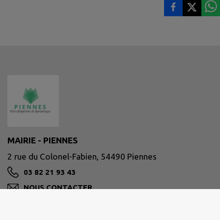
MAIRIE - PIENNES
2 rue du Colonel-Fabien, 54490 Piennes
03 82 21 93 43
NOUS CONTACTER
M'Y RENDRE
www.mairie-piennes.com