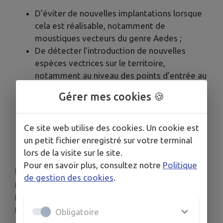
D’éviter de nouvelles implantations lorsque
cela est réalisable, notamment de
moustiques vecteurs du genre Aedes ;
De détecter l’introduction de nouvelles
espèces vectrices sur le territoire,
notamment au niveau des points d’entrée au
sens du Règlement Sanitaire International
Gérer mes cookies 🍪
(RSI) (ports, aéroports…) ;
D’éclairer la décision d’intervention autour
des cas humains importés, en évitant les
Ce site web utilise des cookies. Un cookie est
interventions inutiles dans les lieux où le
un petit fichier enregistré sur votre terminal
moustique vecteur n’est pas implanté.
lors de la visite sur le site.
Pour en savoir plus, consultez notre
Politique
La surveillance entomologique repose sur deux
de gestion des cookies
.
piliers que sont la mise en place d’un réseau de
pièges pondoirs et l’analyse des signalements de
particuliers.
Obligatoire