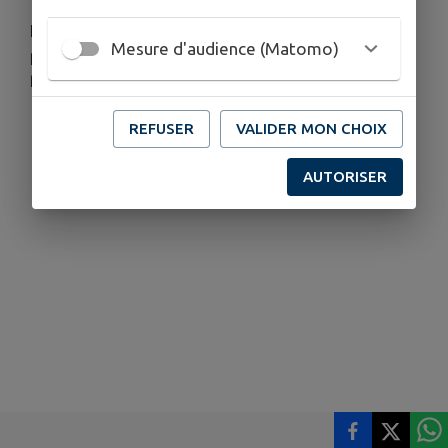
Nous vous souhaitons une journée remplie de
Mesure d'audience (Matomo)
partage, de sourires et de précieux moments en
famille. 💚
REFUSER
VALIDER MON CHOIX
AUTORISER