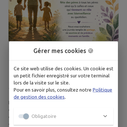
1
/
1
Gérer mes cookies 🍪
👨‍👧‍👦 ❤️ BONNE FÊTE DES
Ce site web utilise des cookies. Un cookie est
un petit fichier enregistré sur votre terminal
PÈRES !
lors de la visite sur le site.
Publié le dimanche 21 juin 2026 - Piennes
Pour en savoir plus, consultez notre
Politique
de gestion des cookies
.
La Ville de Piennes souhaite une très belle fête
des pères à tous les pères ainsi qu’à celles et ceux
Obligatoire
qui tiennent ce rôle avec bienveillance au
quotidien.