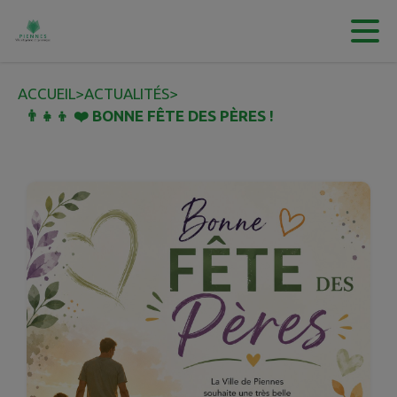
Contenu
Menu
Recherche
Pied de page
ACCUEIL
>
ACTUALITÉS
>
👨‍👧‍👦 ❤️ BONNE FÊTE DES PÈRES !