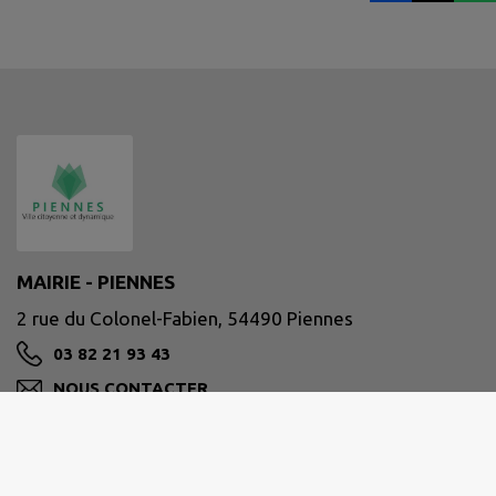
MAIRIE - PIENNES
2 rue du Colonel-Fabien, 54490 Piennes
03 82 21 93 43
NOUS CONTACTER
M'Y RENDRE
www.mairie-piennes.com