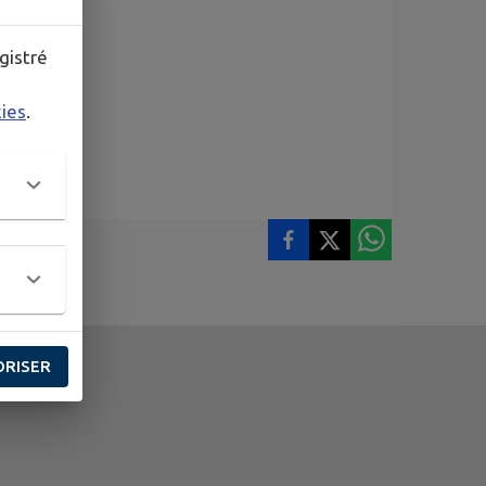
gistré
kies
.
ORISER