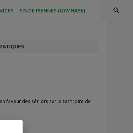
 séniors 20244-
VICES
SIS DE PIENNES (GYMNASE)
RATIQUES
n faveur des séniors sur le territoire de