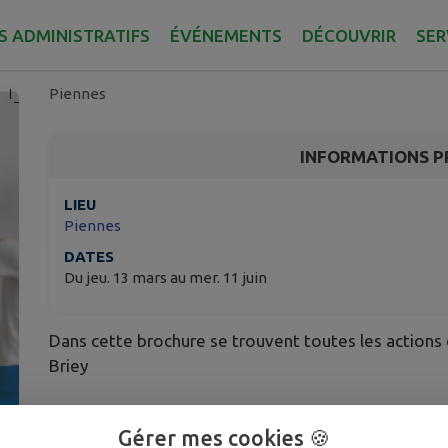
Actions de prévention
2025
S ADMINISTRATIFS
ÉVÉNEMENTS
DÉCOUVRIR
SER
Piennes
INFORMATIONS P
LIEU
Piennes
DATES
Du jeu. 13 mars au mer. 11 juin
Dans cette brochure se trouvent toutes les actions e
Briey
Télécharger la pièce jointe
Gérer mes cookies 🍪