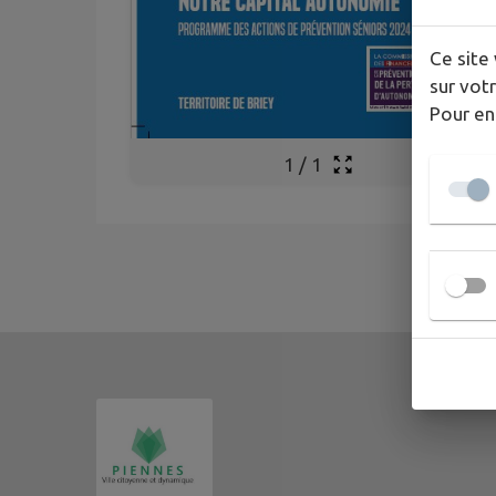
Ce site 
sur votr
Pour en
1
/
1