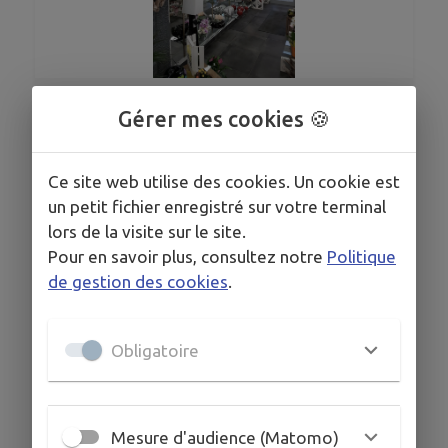
1
/
1
Gérer mes cookies 🍪
Ce site web utilise des cookies. Un cookie est
un petit fichier enregistré sur votre terminal
HORAIRES
lors de la visite sur le site.
Ouvert du lundi au samedi
de 9 hrs à 12 hrs et de 14 hrs à19 hrs
Pour en savoir plus, consultez notre
Politique
et le dimanche
de gestion des cookies
.
de 9 hrs 30 à 12 hrs
Obligatoire
COORDONNÉES
15 rue Ambroize Croizat 54490 Piennes
aulysdor0054@gmail.com
Mesure d'audience (Matomo)