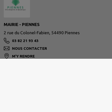
MAIRIE - PIENNES
2 rue du Colonel-Fabien, 54490 Piennes
03 82 21 93 43
NOUS CONTACTER
M'Y RENDRE
www.mairie-piennes.com
Site réalisé par
IntraMuros SAS
|
Mentions légales
|
CGU
|
Politique de confidentialité
|
Accessibilité : partiellement conforme
|
Gérer mes cookies
|
Rechercher
|
Plan du site
|
Flux RSS
| Copyright 2026